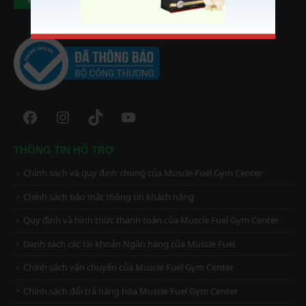
Facebook
Instagram
TikTok
YouTube
THÔNG TIN HỖ TRỢ
Chính sách và quy định chung của Muscle Fuel Gym Center
Chính sách bảo mật thông tin khách hàng
Quy định và hình thức thanh toán của Muscle Fuel Gym Center
Danh sách các tài khoản Ngân hàng của Muscle Fuel
Chính sách vận chuyển của Muscle Fuel Gym Center
Chính sách đổi trả hàng hóa Muscle Fuel Gym Center