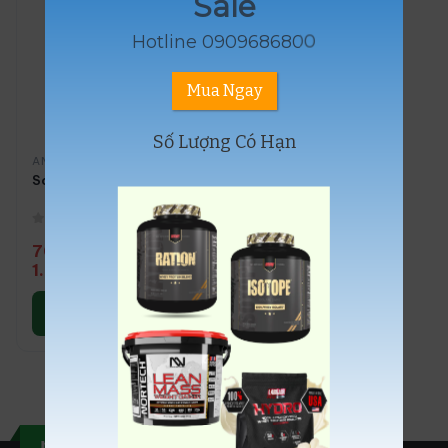
Sale
Hotline 0909686800
Mua Ngay
Số Lượng Có Hạn
AMINO ACIDS
,
BCAA
Scitec Nutrition BCAA + Glutamine Xpress 300-600g
0
out of 5
700.000
₫
–
1.090.000
₫
Lựa chọn các
tùy chọn
musclefuel.vn