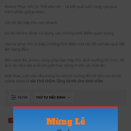
Amino Phục Hồi Cơ Thể siêu tốc – Là kết quả cuối cùng của quá
trình phân giải protein,
với tốc độ hấp thu cực nhanh
Do đó Amino được sử dụng vào những thời điểm quan trọng
của sự phục hồi cơ bắp, những thời điểm mà tốc độ và hiệu quả đặt
lên hàng đầu.
Bên cạnh đó, amino cũng giúp bạn hấp thu dinh dưỡng tốt hơn, đó
là lý do nhà sản xuất khuyên bạn dùng trước các bữa ăn.
Mặt khác, xét trên liều dùng thì amino tương đối rẻ nên còn được
mệnh danh là
sát thủ thầm lặng dành cho sinh viên
.
FILTER
Mừng Lễ
-7%