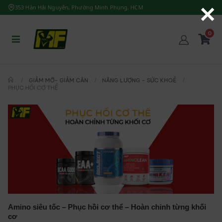
353 Hàn Hải Nguyên, Phường Minh Phụng, HCM
0
GIẢM MỠ- GIẢM CÂN
NĂNG LƯỢNG - SỨC KHOẺ
PHỤC HỒI CƠ THỂ
Amino siêu tốc – Phục hồi cơ thể – Hoàn chỉnh từng khối
cơ