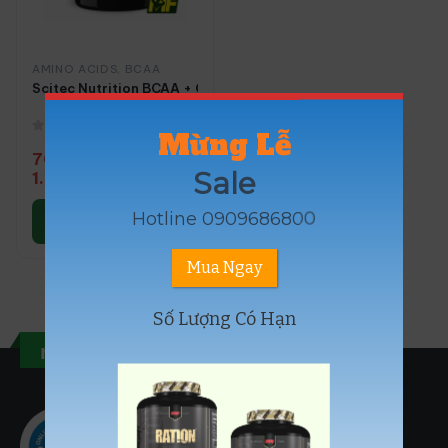
AMINO ACIDS
,
BCAA
Scitec Nutrition BCAA + Glutamine Xpress 300-600g
Mừng Lễ
0
out of 5
700.000
₫
–
Sale
1.090.000
₫
Lựa chọn các
Hotline 0909686800
tùy chọn
Mua Ngay
Số Lượng Có Hạn
musclefuel.vn