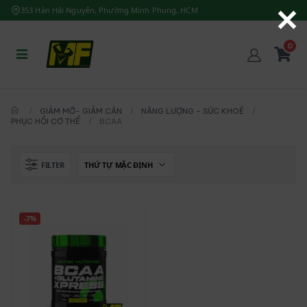
353 Hàn Hải Nguyên, Phường Minh Phụng, HCM
0
GIẢM MỠ- GIẢM CÂN
NĂNG LƯỢNG - SỨC KHOẺ
PHỤC HỒI CƠ THỂ
BCAA
FILTER
-7%