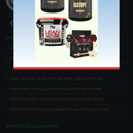
Facebook
Instagram
TikTok
YouTube
THÔNG TIN HỖ TRỢ
Chính sách và quy định chung của Muscle Fuel Gym Center
Chính sách bảo mật thông tin khách hàng
Quy định và hình thức thanh toán của Muscle Fuel Gym Center
Danh sách các tài khoản Ngân hàng của Muscle Fuel
Chính sách vận chuyển của Muscle Fuel Gym Center
Chính sách đổi trả hàng hóa Muscle Fuel Gym Center
Chính sách bảo hành sản phẩm Muscle Fuel Gym Center
Muscle Fuel Supplement