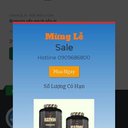
GRANOLA
,
YẾN MẠCH ĂN KIÊNG
Granola yến mạch sấy giòn ăn liền Innovation Simple Granola g
Mừng Lễ
0
out of 5
20.000
₫
30.000
₫
Sale
Lựa chọn các
tùy chọn
Hotline 0909686800
Mua Ngay
Số Lượng Có Hạn
musclefuel.vn