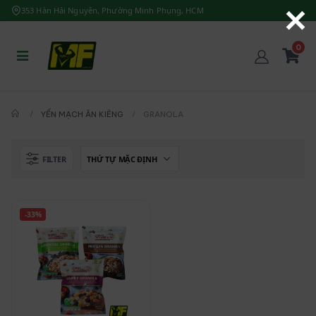
353 Hàn Hải Nguyên, Phường Minh Phụng, HCM
0
YẾN MẠCH ĂN KIÊNG
GRANOLA
FILTER
-33%