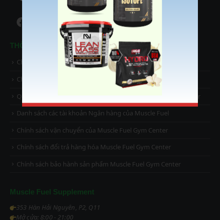
Facebook
Instagram
TikTok
YouTube
THÔNG TIN HỖ TRỢ
Chính sách và quy định chung của Muscle Fuel Gym Center
Chính sách bảo mật thông tin khách hàng
Quy định và hình thức thanh toán của Muscle Fuel Gym Center
Danh sách các tài khoản Ngân hàng của Muscle Fuel
Chính sách vận chuyển của Muscle Fuel Gym Center
Chính sách đổi trả hàng hóa Muscle Fuel Gym Center
Chính sách bảo hành sản phẩm Muscle Fuel Gym Center
Muscle Fuel Supplement
353 Hàn Hải Nguyên, P2, Q11
Mở cửa: 8:00 - 21:00