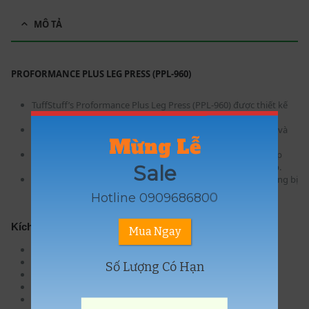
MÔ TẢ
PROFORMANCE PLUS LEG PRESS (PPL-960)
TuffStuff’s Proformance Plus Leg Press (PPL-960) được thiết kế
bằng thép cao cấp ở Chino, CA.
Thiết kế tấm lót chân lồi quá khổ đảm bảo vị trí mắt cá chân và
Mừng Lễ
đầu gối chính xác trong toàn bộ phạm vi chuyển động.
Trong khi hệ thống ổ trục tuyến tính 1-1 / 2 ”tự căn chỉnh kép
Sale
cho phép lặp lại trơn tru, với tay nắm bắt và nhả an toàn kép.
Máy tập chân Proformance Plus dạng tấm là lý tưởng để trang bị
cho bất kỳ phòng tập tạ thương mại, trung tâm giải trí, khu
Hotline 0909686800
chung cư hoặc phòng tập thể dục chuyên nghiệp.
Kích thước
Mua Ngay
Dài: 104 in/264 cm
Rộng: 65 in/165 cm
Số Lượng Có Hạn
Cao: 58 in/147 cm
Trọng lượng: 555 lb/252 kg
Nhóm cơ tác động chính: Chân