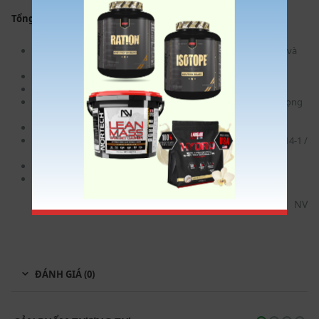
Tổng quan sản phẩm
Thiết kế tấm lót chân lồi quá khổ đảm bảo vị trí mắt cá chân và
đầu gối chính xác
Tay nắm bắt và nhả an toàn kép với nhiều vị trí bắt đầu
Hỗ trợ lưng nặng với nhiều điều chỉnh góc
Thiết kế tấm ép lồi tùy chỉnh với khối bê và giá đỡ hai cấp (trọng
lượng khởi điểm 95 lbs)
Hệ thống vòng bi tuyến tính 1-1 / 2 ”kép tự căn chỉnh
Tích hợp bộ lưu trữ trọng lượng Olympic Còi có khối lượng 14-1 /
2 ”và còi có khối lượng hàng đầu 7-1 / 2”
Tùy chọn màu: có sẵn
Vận chuyển lắp ráp để cài đặt và thiết lập dễ dàng hơn
NV
ĐÁNH GIÁ (0)