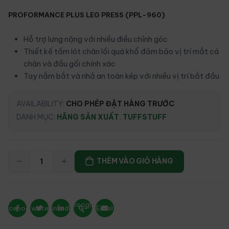
PROFORMANCE PLUS LEG PRESS (PPL-960)
Hỗ trợ lưng nặng với nhiều điều chỉnh góc
Thiết kế tấm lót chân lồi quá khổ đảm bảo vị trí mắt cá
chân và đầu gối chính xác
Tay nắm bắt và nhả an toàn kép với nhiều vị trí bắt đầu
AVAILABILITY:
CHO PHÉP ĐẶT HÀNG TRƯỚC
DANH MỤC:
HÃNG SẢN XUẤT
,
TUFFSTUFF
THÊM VÀO GIỎ HÀNG
Google
Facebook
Twitter
LinkedIn
Email
+