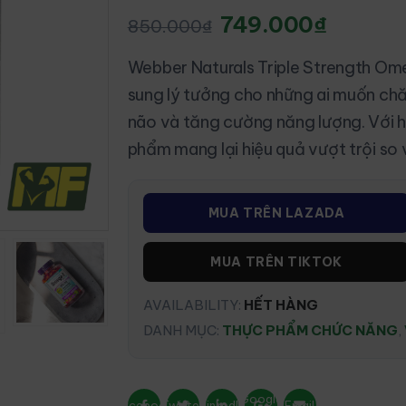
749.000
₫
850.000
₫
Webber Naturals Triple Strength O
sung lý tưởng cho những ai muốn chă
não và tăng cường năng lượng. Với h
phẩm mang lại hiệu quả vượt trội so
MUA TRÊN LAZADA
MUA TRÊN TIKTOK
AVAILABILITY:
HẾT HÀNG
DANH MỤC:
THỰC PHẨM CHỨC NĂNG
,
Google
Facebook
Twitter
LinkedIn
Email