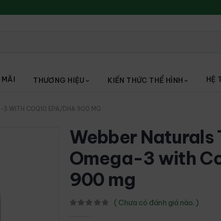
 MÃI
HỆ 
THƯƠNG HIỆU
KIẾN THỨC THỂ HÌNH
-3 WITH COQ10 EPA/DHA 900 MG
Whey isolate protein
Webber Naturals T
Whey blend
Omega-3 with C
Protein Hoàn Chỉnh
900 mg
( Chưa có đánh giá nào. )
0
out of 5