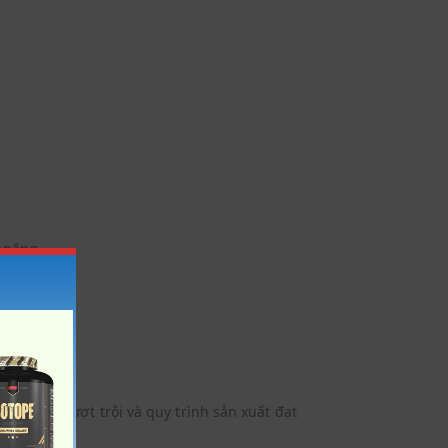
i nặng.
t lượng vượt trội và quy trình sản xuất đạt