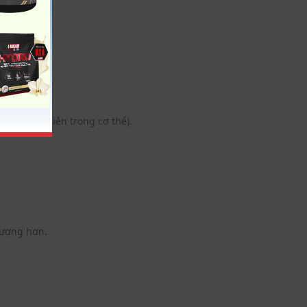
oQ10 tự nhiên trong cơ thể).
lượng hơn.