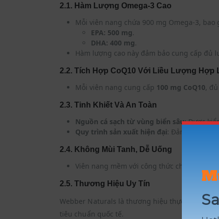
2.1. Hàm Lượng Omega-3 Cao
Mỗi viên nang chứa 900 mg Omega-3, bao 
EPA: 500 mg
.
DHA: 400 mg
.
Hàm lượng cao này đảm bảo cung cấp đủ lượ
2.2. Tích Hợp CoQ10 Với Liều Lượng Hợp 
Mỗi viên nang cung cấp
100 mg CoQ10
, đủ
2.3. Tinh Khiết Và An Toàn
Nguồn cá sạch từ vùng biển sâu
: Được kiể
Quy trình sản xuất hiện đại
: Đảm bảo độ ti
2.4. Không Mùi Tanh, Dễ Uống
Viên nang mềm với công thức chống mùi ta
M
2.5. Thương Hiệu Uy Tín
Sa
Webber Naturals là thương hiệu thực phẩm bổ su
tiêu chuẩn quốc tế.