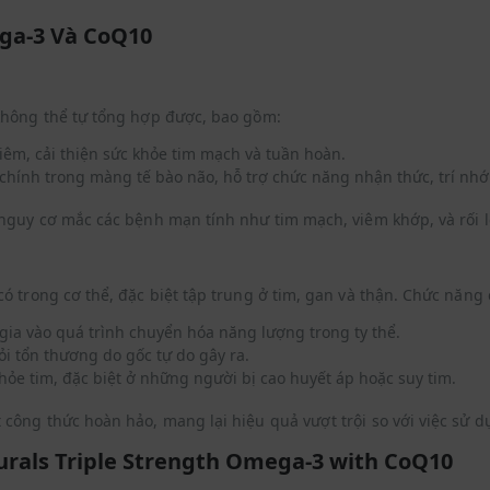
ga-3 Và CoQ10
không thể tự tổng hợp được, bao gồm:
viêm, cải thiện sức khỏe tim mạch và tuần hoàn.
chính trong màng tế bào não, hỗ trợ chức năng nhận thức, trí nhớ v
nguy cơ mắc các bệnh mạn tính như tim mạch, viêm khớp, và rối l
ó trong cơ thể, đặc biệt tập trung ở tim, gan và thận. Chức năng
gia vào quá trình chuyển hóa năng lượng trong ty thể.
hỏi tổn thương do gốc tự do gây ra.
 khỏe tim, đặc biệt ở những người bị cao huyết áp hoặc suy tim.
ông thức hoàn hảo, mang lại hiệu quả vượt trội so với việc sử d
urals Triple Strength Omega-3 with CoQ10