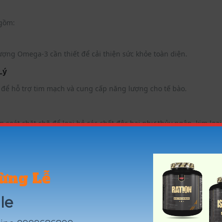
gồm:
ng Omega-3 cần thiết để cải thiện sức khỏe toàn diện.
Lý
 để hỗ trợ tim mạch và cung cấp năng lượng cho tế bào.
m soát chặt chẽ để loại bỏ các chất độc hại như thủy ngân, kim loạ
nh khiết và chất lượng của từng viên nang.
nh, mang lại trải nghiệm dễ chịu cho người dùng.
ừng Lễ
le
ng nổi tiếng từ Canada, được tin dùng trên toàn thế giới nhờ chấ