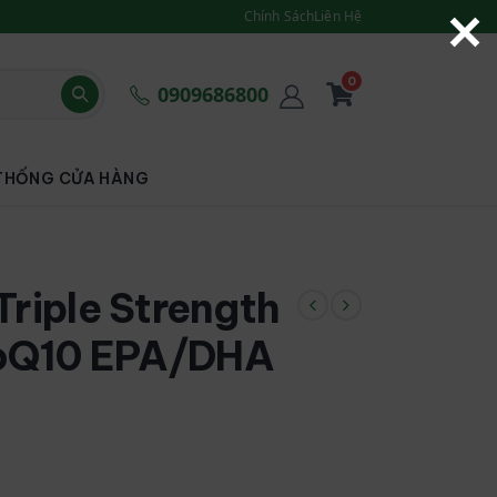
Chính Sách
Liên Hệ
0
0909686800
THỐNG CỬA HÀNG
riple Strength
oQ10 EPA/DHA