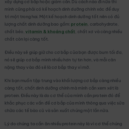
xây dựng cơ bắp hoặc giảm cân. Dù cách nào đi nữa thì
mình cũng phải có kế hoạch dinh dưỡng chính xác để duy
trì một trong hai. Một kế hoạch dinh dưỡng tốt nên có đủ
lượng chất dinh dưỡng bao gồm:
protein
, carbohydrate,
chất béo,
vitamin & khoáng chất
, chất xơ và càng nhiều
chất còn lại càng tốt.
Điều này sẽ giúp giữ cho cơ bắp của bạn được bum tối đa,
nó sẽ giúp cơ bắp mình nhiều hơn tự tin hơn, và mỗi cân
nặng thay vào đó sẽ là cơ bắp thay vì mỡ.
Khi bạn muốn tập trung vào khối lượng cơ bắp càng nhiều
càng tốt, chất dinh dưỡng chính mà mình cần xem xét là
protein. Điều này là do cơ thể của mình cần protein đó để
khắc phục các vấn đề cơ bắp của mình thông qua việc sửa
chữa các tế bào cũ và sản xuất chúng một lần nữa.
Lý do chúng ta cần ăn nhiều protein này là vì cơ thể chúng