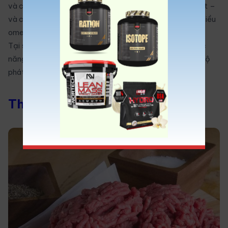
và chậm). Ngoài ra, nếu bạn gắn bó với sữa nguyên chất –
và có được loại hữu cơ – nó cũng chứa nhiều calo và nhiều
omega-3 hơn.
Tại sao bạn muốn omega-3? Nó giúp tăng cường chức
năng nhận thức, giảm huyết áp và thậm chí tăng tốc độ
phát triển cơ bắp.
Thịt Bò