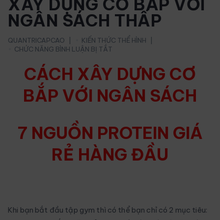
XÂY DỰNG CƠ BẮP VỚI
NGÂN SÁCH THẤP
QUANTRICAPCAO
KIẾN THỨC THỂ HÌNH
Ở
CHỨC NĂNG BÌNH LUẬN BỊ TẮT
XÂY
DỰNG
CÁCH XÂY DỰNG CƠ
CƠ
BẮP
BẮP VỚI NGÂN SÁCH
VỚI
NGÂN
SÁCH
THẤP
7 NGUỒN PROTEIN GIÁ
RẺ HÀNG ĐẦU
Khi bạn bắt đầu tập gym thì có thể bạn chỉ có 2 mục tiêu: