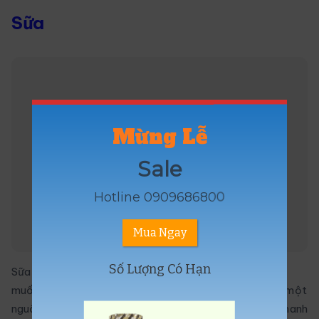
Sữa
Mừng Lễ
Sale
Hotline 0909686800
Mua Ngay
Số Lượng Có Hạn
Sữa có 8-10 gram protein cho mỗi ly 250ml và nếu bạn
muốn tăng cân, sữa là người bạn tốt của bạn. Nó chứa một
nguồn tốt của cả whey và casein protein (giải phóng nhanh