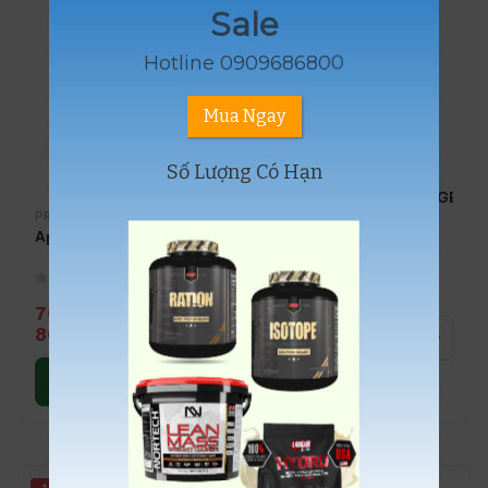
Sale
Hotline 0909686800
Mua Ngay
Số Lượng Có Hạn
EVOGEN VIỆT NAM
,
HÃNG SẢN XUẤT
ISOJECT Premium EVOGEN 4LB
PROTEIN HỖ TRỢ
,
WHEY PROTEIN
Applied Nutrition Critical Cookie 73g Bánh Cookie Protein 17
0
out of 5
3.350.000
₫
3.720.000
₫
0
out of 5
70.000
₫
–
Thêm vào giỏ
800.000
₫
hàng
Lựa chọn các
tùy chọn