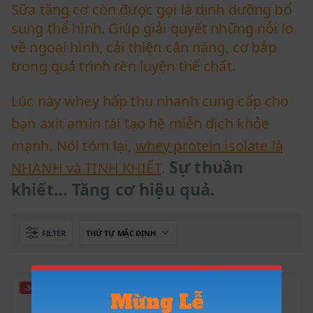
Sữa tăng cơ còn được gọi là dinh dưỡng bổ
sung thể hình. Giúp giải quyết những nỗi lo
về ngoại hình, cải thiện cân nặng, cơ bắp
trong quá trình rèn luyện thể chất.
Lúc này whey hấp thu nhanh cung cấp cho
bạn axit amin tái tạo hệ miễn dịch khỏe
mạnh. Nói tóm lại,
whey protein isolate là
Sự thuần
NHANH và TINH KHIẾT
.
khiết… Tăng cơ hiệu quả.
FILTER
-30%
-10%
Mừng Lễ