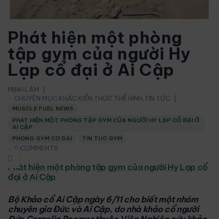
Phát hiện một phòng
tập gym của người Hy
Lạp cổ đại ở Ai Cập
MINH LÂM
CHUYÊN MỤC KHÁC
,
KIẾN THỨC THỂ HÌNH
,
TIN TỨC
MUSCLE FUEL NEWS
PHÁT HIỆN MỘT PHÒNG TẬP GYM CỦA NGƯỜI HY LẠP CỔ ĐẠI Ở
AI CẬP
PHONG GYM CO DAI
TIN TUC GYM
0 COMMENTS
Phát hiện một phòng tập gym của người Hy Lạp cổ
đại ở Ai Cập
Bộ Khảo cổ Ai Cập ngày 6/11 cho biết một nhóm
chuyên gia Đức và Ai Cập, do nhà khảo cổ người
Đức Cornelia Roemer thuộc Viện Nghiên cứu khảo