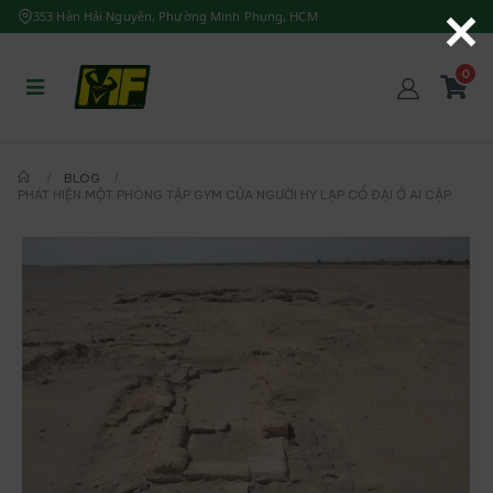
353 Hàn Hải Nguyên, Phường Minh Phụng, HCM
0
BLOG
PHÁT HIỆN MỘT PHÒNG TẬP GYM CỦA NGƯỜI HY LẠP CỔ ĐẠI Ở AI CẬP