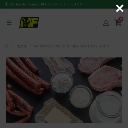
353 Hàn Hải Nguyên, Phường Minh Phụng, HCM
0
BLOG
SATURATED FAT (CHẤT BÉO BÃO HÒA) LÀ GÌ ?