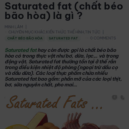
Saturated fat (chất béo
bão hòa) là gì ?
MINH LÂM
CHUYÊN MỤC KHÁC
,
KIẾN THỨC THỂ HÌNH
,
TIN TỨC
0 COMMENTS
CHẤT BÉO BÃO HÒA
SATURATED FAT
Saturated fat
hay còn được gọi là chất béo bão
hòa có trong thực vật như bơ, dừa, lạc,.. và trong
động vật. Saturated fat thường tồn tại ở thể rắn
trong điều kiện nhiệt độ phòng (ngoại trừ dầu cọ
và dầu dừa). Các loại thực phẩm chứa nhiều
Saturated fat bao gồm: phần mỡ của các loại thịt,
bơ, sữa nguyên chất, pho mai…