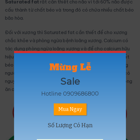
Saturated fat
rất cần thiết cho não vì tới 60% não được
cấu thành từ chất béo và trong đó có chứa nhiều chất béo
bão hòa.
Đối với xương thì Saturated fat cần thiết để cho xương
chắc khỏe và phòng ngừa bệnh loãng xương. Calcium có
tác dụng phòng ngừa loãng xương và để cho calcium hữu
hiệu hấp thụ vào xương, thì cơ thể cần ít nhất 50% chất
Mừng Lễ
béo trong thức ăn là chất béo bão hòa. Vì vậy mà những
người ăn chay có nguy cơ bị loãng xương nhiều hơn và có
Sale
nguy cơ gãy tay, chân nhiều hơn so với những người không
ăn chay.
Hotline 0909686800
Mua Ngay
Số Lượng Có Hạn