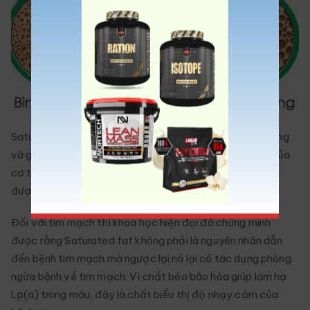
Saturated fat cần thiết cho hệ miễn nhiễm để nuôi dưỡng
và giúp duy trì sức khỏe của cơ thể. Vì hệ miễn nhiễm của
cơ thể giúp tiêu diệt nhiễm trùng giúp cho cơ thể tránh
được các tác nhân gây ung thư.
Đối với tim mạch thì khoa học hiện đại đã chứng minh
được rằng Saturated fat không phải là nguyên nhân dẫn
đến bệnh tim mạch mà ngược lại nó lại có tác dụng phòng
ngừa bệnh về tim mạch. Vì chất béo bão hòa giúp làm hạ
Lp(a) trong máu, đây là chất biểu thị độ nhạy cảm của